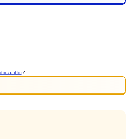
atin-couffin
?