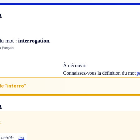
n
du mot :
interrogation
.
n français.
À découvrir
Connaissez-vous la définition du mot
p
de
“interro“
n
x
contrôle
test