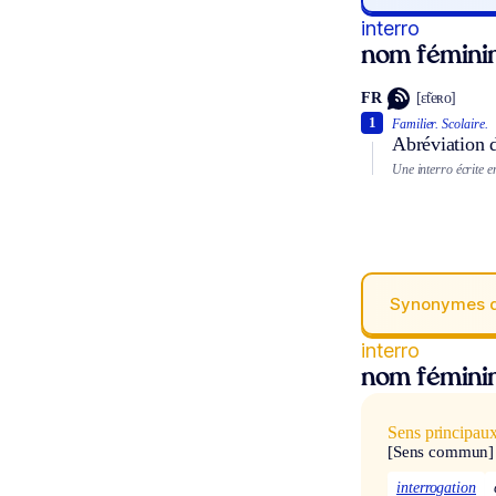
interro
nom fémini
FR
[ɛ̃teʀo]
1
Familier.
Scolaire.
Abréviation 
Une interro écrite e
Synonymes 
interro
nom fémini
Sens principau
[Sens commun]
interrogation