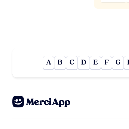
A
B
C
D
E
F
G