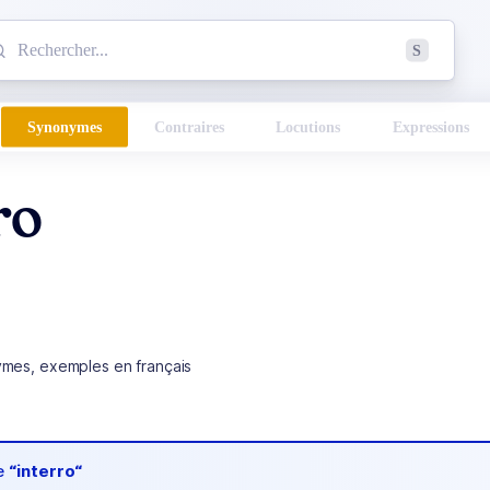
mmencez à chercher un mot dans le dictionnaire :
S
esults found.
Synonymes
Contraires
Locutions
Expressions
ro
ymes, exemples en français
de
“interro“