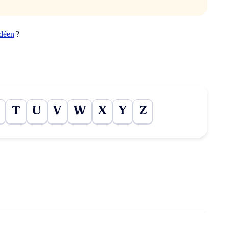
idéen
?
T
U
V
W
X
Y
Z