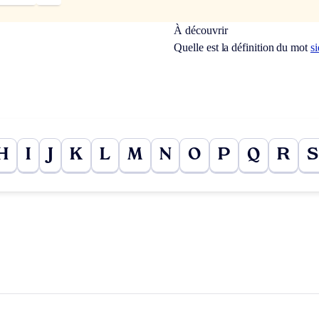
À découvrir
Quelle est la définition du mot
s
H
I
J
K
L
M
N
O
P
Q
R
S