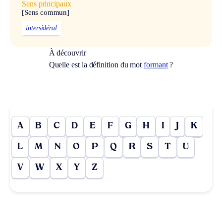
Sens principaux
[Sens commun]
intersidéral
À découvrir
Quelle est la définition du mot
formant
?
A
B
C
D
E
F
G
H
I
J
K
L
M
N
O
P
Q
R
S
T
U
V
W
X
Y
Z