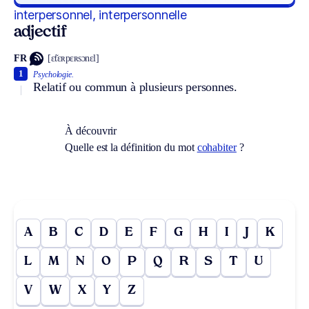
interpersonnel, interpersonnelle
adjectif
FR
[ɛ̃tɛʀpɛʀsɔnɛl]
1
Psychologie.
Relatif ou commun à plusieurs personnes.
À découvrir
Quelle est la définition du mot
cohabiter
?
A
B
C
D
E
F
G
H
I
J
K
L
M
N
O
P
Q
R
S
T
U
V
W
X
Y
Z