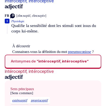
intéroceptif, intéroceptive
adjectif
FR
[ɛ̃teʀɔsɛptif, ɛ̃teʀɔsɛptiv]
1
Physiologie.
Qualifie la sensibilité dont les stimuli sont issus du
corps lui-même.
À découvrir
Connaissez-vous la définition du mot
pneumoconiose
?
Antonymes de
“intéroceptif, intéroceptive“
intéroceptif, intéroceptive
adjectif
Sens principaux
[Sens commun]
extéroceptif
proprioceptif