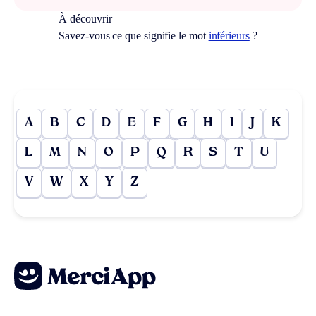
À découvrir
Savez-vous ce que signifie le mot
inférieurs
?
A
B
C
D
E
F
G
H
I
J
K
L
M
N
O
P
Q
R
S
T
U
V
W
X
Y
Z