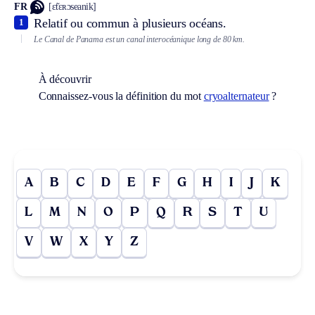
FR
[ɛ̃tɛʀɔseanik]
Relatif ou commun à plusieurs océans.
1
Le Canal de Panama est un canal interocéanique long de 80 km.
À découvrir
Connaissez-vous la définition du mot
cryoalternateur
?
A
B
C
D
E
F
G
H
I
J
K
L
M
N
O
P
Q
R
S
T
U
V
W
X
Y
Z