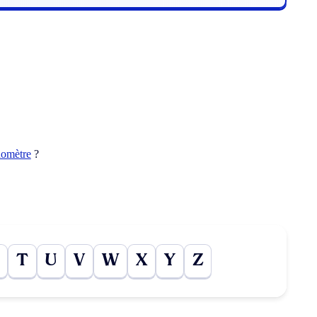
uomètre
?
T
U
V
W
X
Y
Z