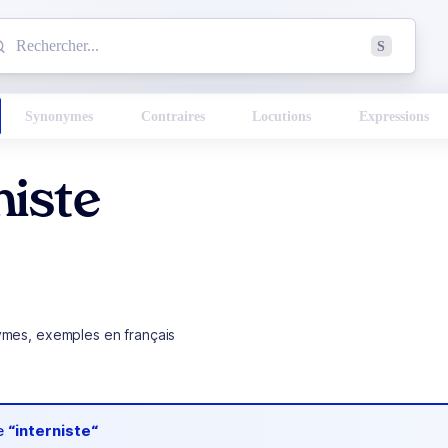
mmencez à chercher un mot dans le dictionnaire :
S
esults found.
Synonymes
Contraires
Locutions
Expressions
niste
ymes, exemples en français
de
“interniste“