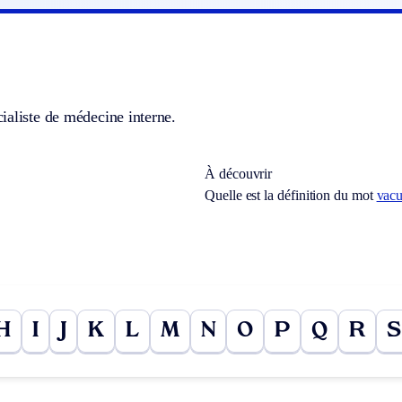
ialiste de médecine interne.
À découvrir
Quelle est la définition du mot
vac
H
I
J
K
L
M
N
O
P
Q
R
S