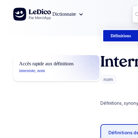
Aller au contenu
Co
Dictionnaire
0
r
Définitions
Inter
Accès rapide aux définitions
interniste, nom
nom
Définitions, synon
Définitions 