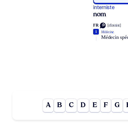
interniste
nom
FR
[ɛ̃tɛʀnist]
1
Médecine.
Médecin spéc
A
B
C
D
E
F
G