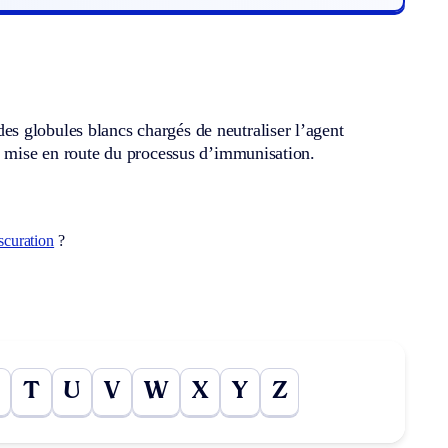
s globules blancs chargés de neutraliser l’agent
la mise en route du processus d’immunisation.
scuration
?
T
U
V
W
X
Y
Z