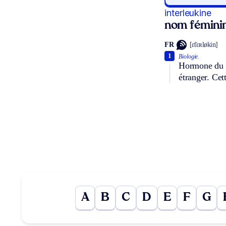
interleukine
nom fémini
FR
[ɛ̃tɛʀløkin]
1
Biologie.
Hormone du s
étranger. Cet
A
B
C
D
E
F
G