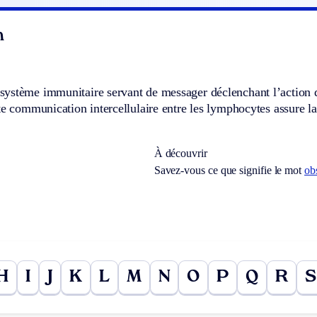
n
ystème immunitaire servant de messager déclenchant l’action de
te communication intercellulaire entre les lymphocytes assure 
À découvrir
Savez-vous ce que signifie le mot
ob
H
I
J
K
L
M
N
O
P
Q
R
S