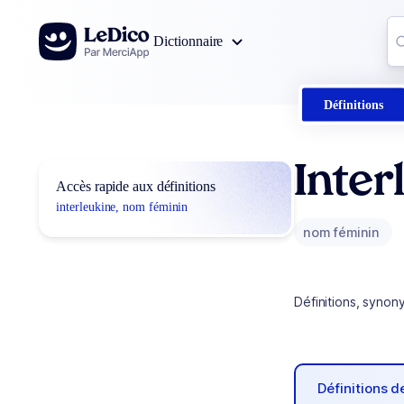
Aller au contenu
Co
Dictionnaire
0
r
Définitions
Inter
Accès rapide aux définitions
interleukine, nom féminin
nom féminin
Définitions, synon
Définitions 