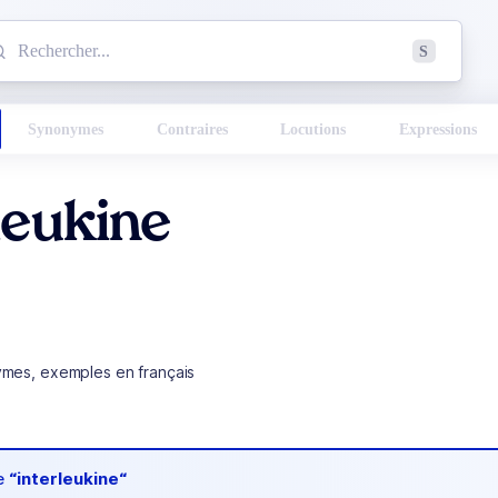
mmencez à chercher un mot dans le dictionnaire :
S
esults found.
Synonymes
Contraires
Locutions
Expressions
leukine
ymes, exemples en français
de
“interleukine“