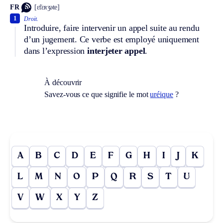
FR
[ɛ̃tɛʀʒəte]
1
Droit.
Introduire, faire intervenir un appel suite au rendu
d’un jugement. Ce verbe est employé uniquement
dans l’expression
interjeter appel
.
À découvrir
Savez-vous ce que signifie le mot
uréique
?
A
B
C
D
E
F
G
H
I
J
K
L
M
N
O
P
Q
R
S
T
U
V
W
X
Y
Z