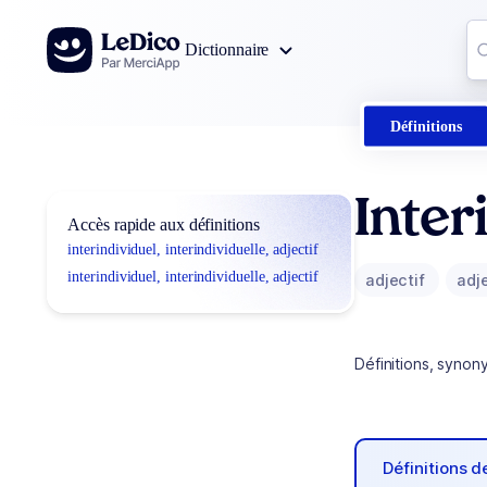
Aller au contenu
Co
Dictionnaire
0
r
Définitions
Inter
Accès rapide aux définitions
interindividuel, interindividuelle, adjectif
interindividuel, interindividuelle, adjectif
adjectif
adj
Définitions, synon
Définitions 