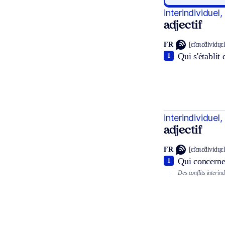
interindividuel,
adjectif
FR
[ɛ̃tɛʀɛ̃dividɥɛ
Qui s'établit 
1
interindividuel,
adjectif
FR
[ɛ̃tɛʀɛ̃dividɥɛ
Qui concerne l
1
Des conflits interind