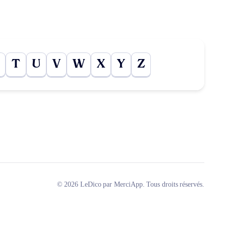
T
U
V
W
X
Y
Z
© 2026 LeDico par MerciApp. Tous droits réservés.