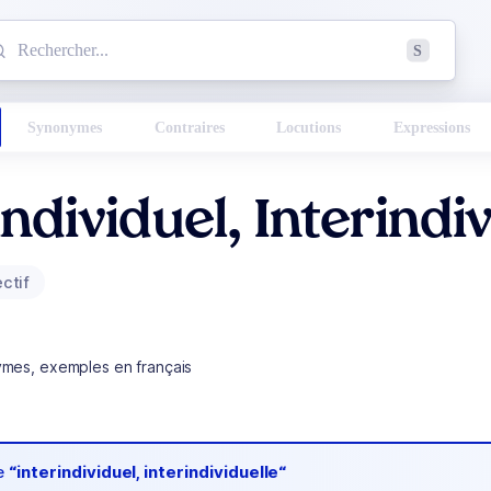
mmencez à chercher un mot dans le dictionnaire :
S
esults found.
Synonymes
Contraires
Locutions
Expressions
individuel, Interindi
ectif
ymes, exemples en français
de
“interindividuel, interindividuelle“