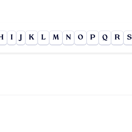
H
I
J
K
L
M
N
O
P
Q
R
S