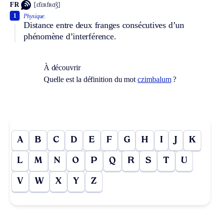
FR
[ɛ̃tɛʀfʀɑ̃ʒ]
1
Physique.
Distance entre deux franges consécutives d’un
phénomène d’interférence.
À découvrir
Quelle est la définition du mot
czimbalum
?
A
B
C
D
E
F
G
H
I
J
K
L
M
N
O
P
Q
R
S
T
U
V
W
X
Y
Z