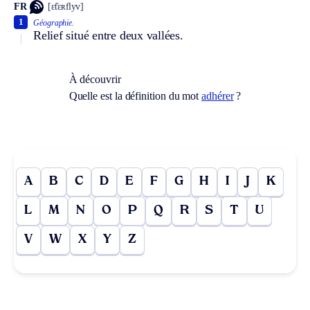
FR
[ɛ̃tɛʀflyv]
1
Géographie.
Relief situé entre deux vallées.
À découvrir
Quelle est la définition du mot
adhérer
?
A
B
C
D
E
F
G
H
I
J
K
L
M
N
O
P
Q
R
S
T
U
V
W
X
Y
Z