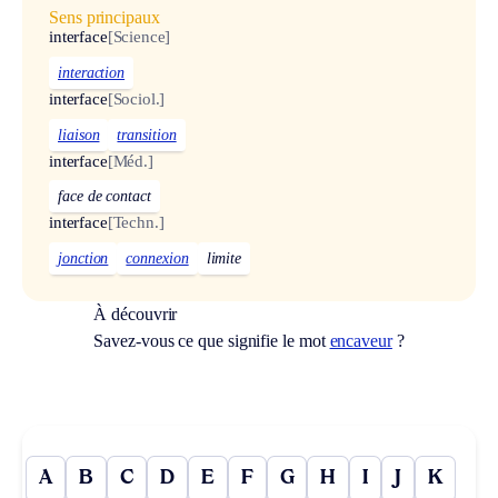
Sens principaux
interface
[Science]
interaction
interface
[Sociol.]
liaison
transition
interface
[Méd.]
face de contact
interface
[Techn.]
jonction
connexion
limite
À découvrir
Savez-vous ce que signifie le mot
encaveur
?
A
B
C
D
E
F
G
H
I
J
K