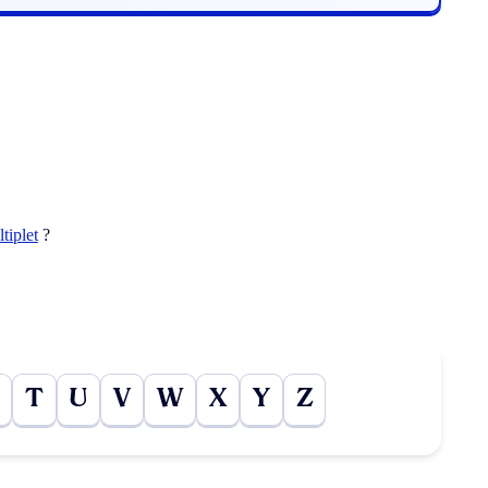
tiplet
?
T
U
V
W
X
Y
Z