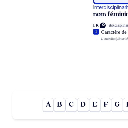
interdisciplinari
nom fémini
FR
[ɛ̃tɛʀdisiplina
Caractère de c
1
L’interdisciplinarit
A
B
C
D
E
F
G