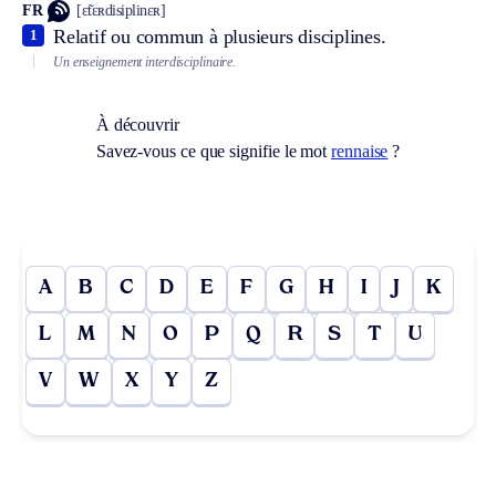
FR
[ɛ̃tɛʀdisiplinɛʀ]
Relatif ou commun à plusieurs disciplines.
1
Un enseignement interdisciplinaire.
À découvrir
Savez-vous ce que signifie le mot
rennaise
?
A
B
C
D
E
F
G
H
I
J
K
L
M
N
O
P
Q
R
S
T
U
V
W
X
Y
Z