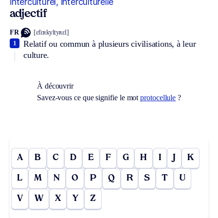
interculturel, interculturelle
adjectif
FR
[ɛ̃tɛʀkyltyʀɛl]
Relatif ou commun à plusieurs civilisations, à leur
1
culture.
À découvrir
Savez-vous ce que signifie le mot
protocellule
?
A
B
C
D
E
F
G
H
I
J
K
L
M
N
O
P
Q
R
S
T
U
V
W
X
Y
Z