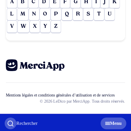
A
B
C
D
E
F
G
H
I
J
K
L
M
N
O
P
Q
R
S
T
U
V
W
X
Y
Z
Mentions légales et conditions générales d’utilisation et de services
© 2026 LeDico par MerciApp. Tous droits réservés.
Rechercher
Menu