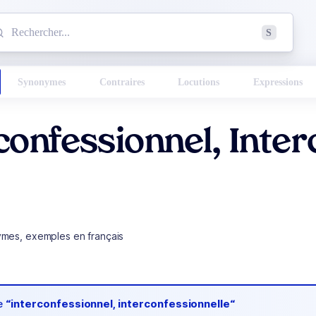
mmencez à chercher un mot dans le dictionnaire :
S
esults found.
Synonymes
Contraires
Locutions
Expressions
confessionnel, Inter
ymes, exemples en français
de
“interconfessionnel, interconfessionnelle“