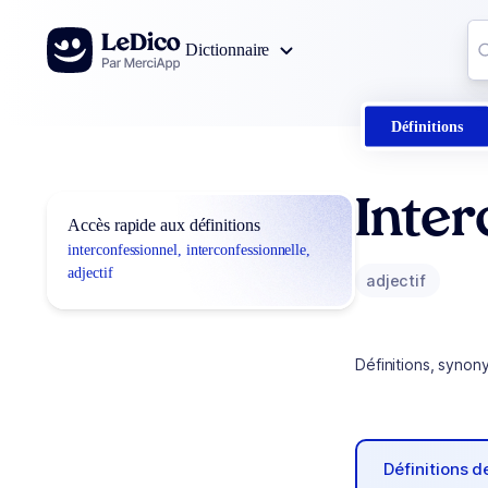
Aller au contenu
Co
Dictionnaire
0
r
Définitions
Inter
Accès rapide aux définitions
interconfessionnel, interconfessionnelle,
adjectif
adjectif
Définitions, synon
Définitions 