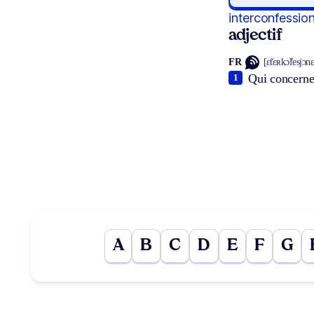
interconfession
adjectif
FR
[ɛ̃tɛʀkɔ̃fesjɔnɛ
Qui concerne 
1
A
B
C
D
E
F
G