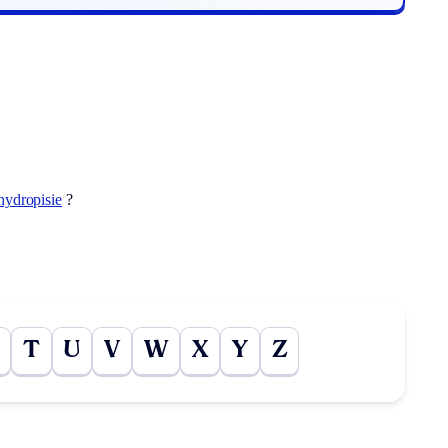
hydropisie
?
T
U
V
W
X
Y
Z