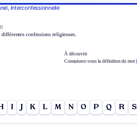
nel, interconfessionnelle
l]
différentes confessions religieuses.
À découvrir
Connaissez-vous la définition du mot
H
I
J
K
L
M
N
O
P
Q
R
S