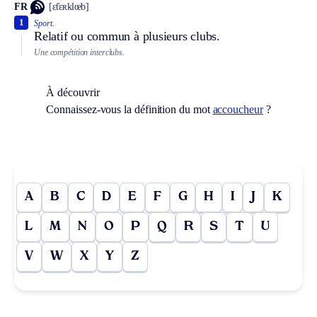
FR
[ɛ̃tɛʀklœb]
1
Sport.
Relatif ou commun à plusieurs clubs.
Une compétition interclubs.
À découvrir
Connaissez-vous la définition du mot
accoucheur
?
A
B
C
D
E
F
G
H
I
J
K
L
M
N
O
P
Q
R
S
T
U
V
W
X
Y
Z