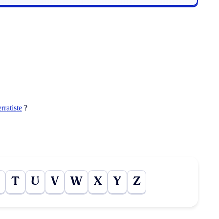
erratiste
?
T
U
V
W
X
Y
Z