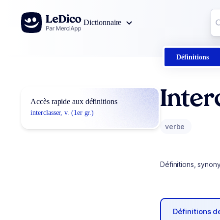
Aller au contenu
Co
Dictionnaire
0
r
Définitions
Inter
Accès rapide aux définitions
interclasser, v. (1er gr.)
verbe
Définitions, synon
Définitions 