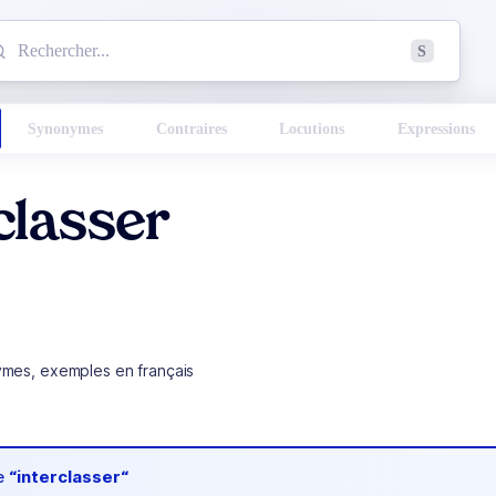
mmencez à chercher un mot dans le dictionnaire :
S
esults found.
Synonymes
Contraires
Locutions
Expressions
classer
ymes, exemples en français
de
“interclasser“