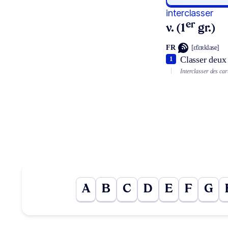
interclasser
er
v. (1
gr.)
FR
[ɛ̃tɛʀklase]
Classer deux 
1
Interclasser des car
A
B
C
D
E
F
G