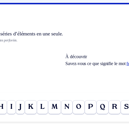
séries d’éléments en une seule.
tes perforées.
À découvrir
Savez-vous ce que signifie le mot
f
H
I
J
K
L
M
N
O
P
Q
R
S