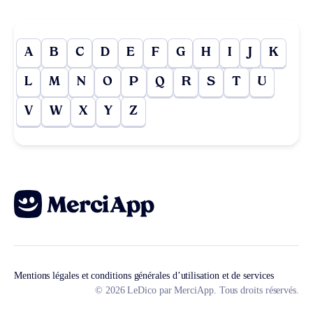
A
B
C
D
E
F
G
H
I
J
K
L
M
N
O
P
Q
R
S
T
U
V
W
X
Y
Z
Mentions légales et conditions générales d’utilisation et de services
© 2026 LeDico par MerciApp. Tous droits réservés.