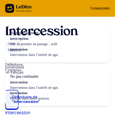
Aller au contenu
Synonymes
Intercession
Ne pas confondre
interception
nom
Fait de prendre au passage ; arrêt.
intercession
féminin
Intervention dans l’intérêt de qqn.
Définitions,
synonymes,
exemples
en français
Ne pas confondre
intercession
Intervention dans l’intérêt de qqn.
intersession
Définitions de
Période entre deux sessions.
“intercession“
intercession