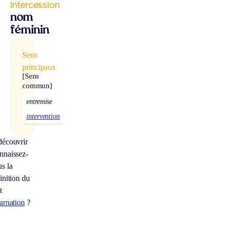
intercession
nom
féminin
Sens
principaux
[Sens
commun]
entremise
intervention
découvrir
nnaissez-
s la
inition du
t
arnation
?