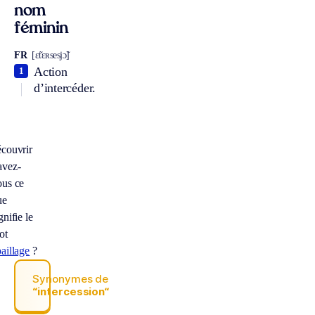
nom
féminin
FR
[ɛ̃tɛʀsesjɔ̃]
Action
1
d’intercéder.
écouvrir
avez-
ous ce
ue
gnifie le
ot
aillage
?
Synonymes de
“intercession“