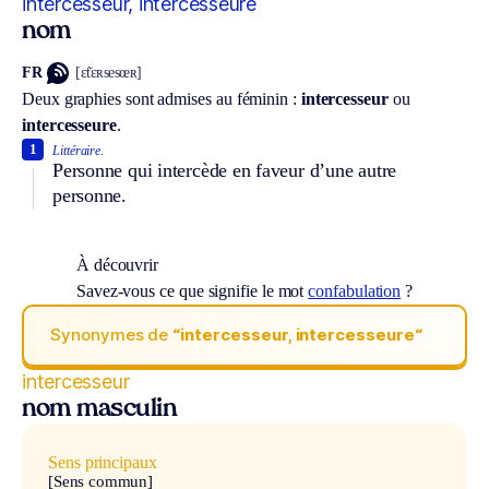
intercesseur, intercesseure
nom
FR
[ɛ̃tɛʀsesœʀ]
Deux graphies sont admises au féminin :
intercesseur
ou
intercesseure
.
1
Littéraire.
Personne qui intercède en faveur d’une autre
personne.
À découvrir
Savez-vous ce que signifie le mot
confabulation
?
Synonymes de
“intercesseur, intercesseure“
intercesseur
nom masculin
Sens principaux
[Sens commun]