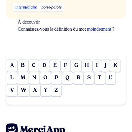
intermédiaire
porte-parole
À découvrir
Connaissez-vous la définition du mot
moindrement
?
A
B
C
D
E
F
G
H
I
J
K
L
M
N
O
P
Q
R
S
T
U
V
W
X
Y
Z