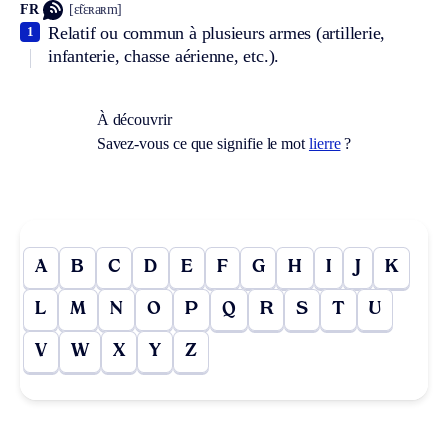
FR
[ɛ̃tɛʀaʀm]
Relatif ou commun à plusieurs armes (artillerie,
1
infanterie, chasse aérienne, etc.).
À découvrir
Savez-vous ce que signifie le mot
lierre
?
A
B
C
D
E
F
G
H
I
J
K
L
M
N
O
P
Q
R
S
T
U
V
W
X
Y
Z