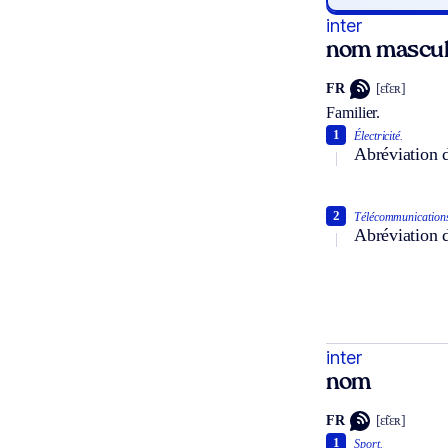
inter
nom mascul
FR
[ɛ̃tɛʀ]
Familier.
1
Électricité.
Abréviation 
2
Télécommunication
Abréviation 
inter
nom
FR
[ɛ̃tɛʀ]
1
Sport.