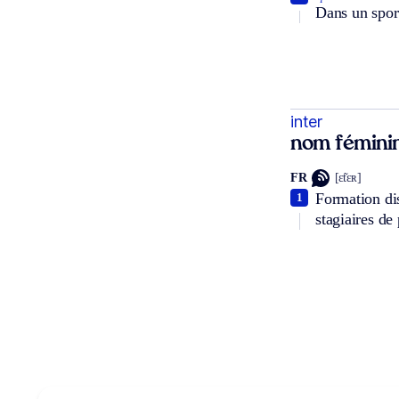
Dans un sport
inter
nom fémini
FR
[ɛ̃tɛʀ]
Formation di
1
stagiaires de