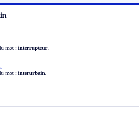
in
du mot :
interrupteur
.
s.
du mot :
interurbain
.