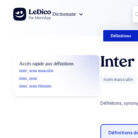
Aller au contenu
Co
Dictionnaire
0
r
Définitions
Inter
Accès rapide aux définitions
inter, nom masculin
inter, nom
nom masculin
inter, nom féminin
Définitions, synon
Définitions 