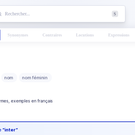
mmencez à chercher un mot dans le dictionnaire :
S
esults found.
Synonymes
Contraires
Locutions
Expressions
nom
nom féminin
ymes, exemples en français
de
“inter“