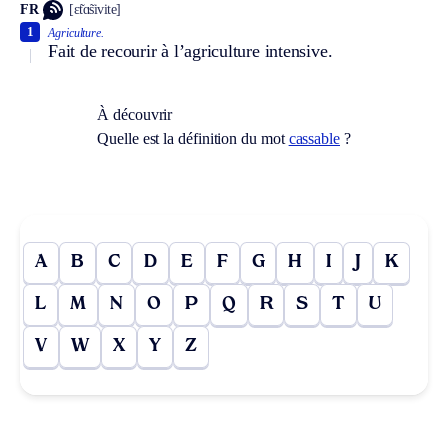
FR
[ɛ̃tɑ̃sivite]
1
Agriculture.
Fait de recourir à l’agriculture intensive.
À découvrir
Quelle est la définition du mot
cassable
?
A
B
C
D
E
F
G
H
I
J
K
L
M
N
O
P
Q
R
S
T
U
V
W
X
Y
Z