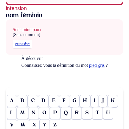
intension
nom féminin
Sens principaux
[Sens commun]
extension
À découvrir
Connaissez-vous la définition du mot
pied-gris
?
A
B
C
D
E
F
G
H
I
J
K
L
M
N
O
P
Q
R
S
T
U
V
W
X
Y
Z