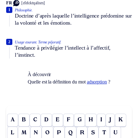
FR
[ɛ̃telɛktɥalism]
1
Philosophie.
Doctrine d’après laquelle l’intelligence prédomine sur
la volonté et les émotions.
2
Usage courant.
Terme péjoratif.
Tendance à privilégier l’intellect à l’affectif,
l’instinct.
À découvrir
Quelle est la définition du mot
adsorption
?
A
B
C
D
E
F
G
H
I
J
K
L
M
N
O
P
Q
R
S
T
U