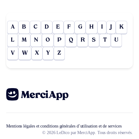
A
B
C
D
E
F
G
H
I
J
K
L
M
N
O
P
Q
R
S
T
U
V
W
X
Y
Z
Mentions légales et conditions générales d’utilisation et de services
© 2026 LeDico par MerciApp. Tous droits réservés.