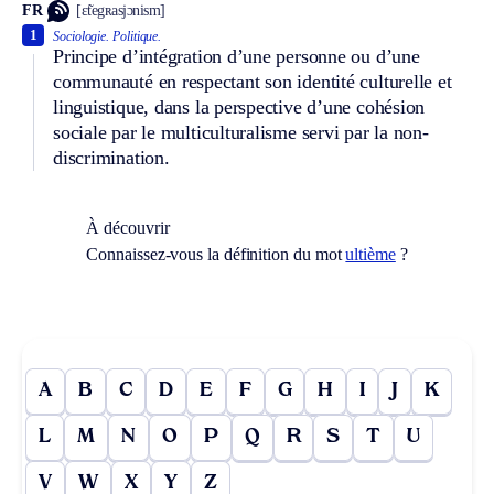
FR
[ɛ̃tegʀasjɔnism]
1
Sociologie.
Politique.
Principe d’intégration d’une personne ou d’une
communauté en respectant son identité culturelle et
linguistique, dans la perspective d’une cohésion
sociale par le multiculturalisme servi par la non-
discrimination.
À découvrir
Connaissez-vous la définition du mot
ultième
?
A
B
C
D
E
F
G
H
I
J
K
L
M
N
O
P
Q
R
S
T
U
V
W
X
Y
Z