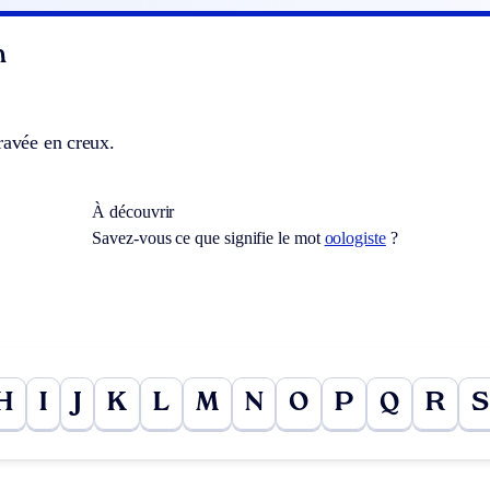
n
ravée en creux.
À découvrir
Savez-vous ce que signifie le mot
oologiste
?
H
I
J
K
L
M
N
O
P
Q
R
S