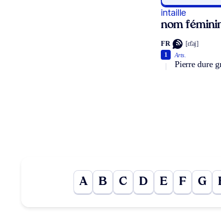
intaille
nom fémini
FR
[ɛ̃taj]
1
Arts.
Pierre dure g
A
B
C
D
E
F
G