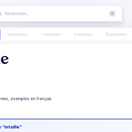
mmencez à chercher un mot dans le dictionnaire :
S
esults found.
Synonymes
Contraires
Locutions
Expressions
le
ymes, exemples en français
de
“intaille“