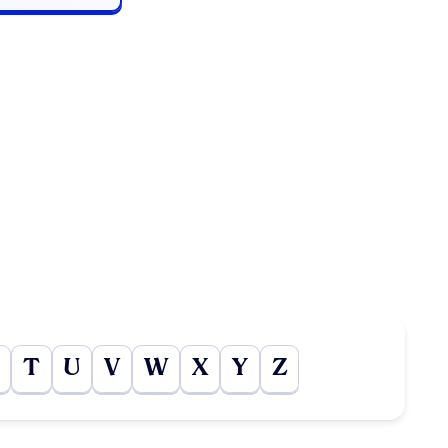
T
U
V
W
X
Y
Z