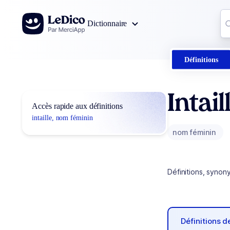
Aller au contenu
Co
Dictionnaire
0
r
Définitions
Intail
Accès rapide aux définitions
intaille, nom féminin
nom féminin
Définitions, synon
Définitions 