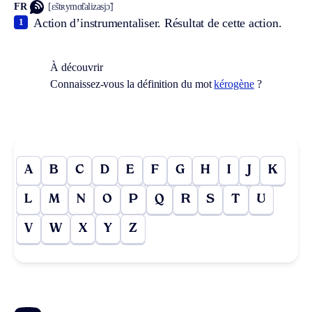
FR
[ɛ̃stʀymɑ̃talizasjɔ̃]
Action d’instrumentaliser. Résultat de cette action.
1
À découvrir
Connaissez-vous la définition du mot
kérogène
?
A
B
C
D
E
F
G
H
I
J
K
L
M
N
O
P
Q
R
S
T
U
V
W
X
Y
Z