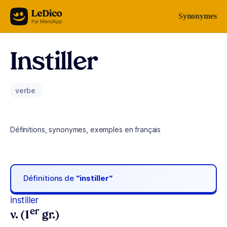
Aller au contenu
Synonymes
Instiller
verbe
Définitions, synonymes, exemples en français
Définitions de
“instiller“
instiller
er
v. (1
gr.)