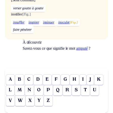
[Sens commun]
verser goutte à goutte
instiller
[Fig.]
insuffler
inspirer
insinuer
inoculer
[Fig.]
faire pénétrer
À découvrir
Savez-vous ce que signifie le mot
amputé
?
A
B
C
D
E
F
G
H
I
J
K
L
M
N
O
P
Q
R
S
T
U
V
W
X
Y
Z