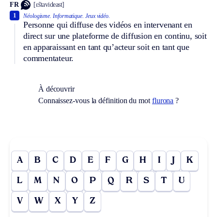
FR
[ɛ̃stavideast]
1
Néologisme.
Informatique.
Jeux vidéo.
Personne qui diffuse des vidéos en intervenant en
direct sur une plateforme de diffusion en continu, soit
en apparaissant en tant qu’acteur soit en tant que
commentateur.
À découvrir
Connaissez-vous la définition du mot
flurona
?
A
B
C
D
E
F
G
H
I
J
K
L
M
N
O
P
Q
R
S
T
U
V
W
X
Y
Z