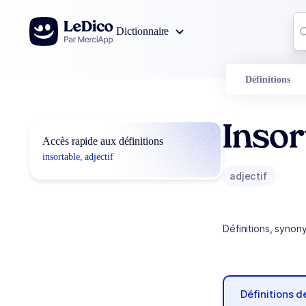
Aller au contenu
Co
Dictionnaire
0
r
Définitions
Insor
Accès rapide aux définitions
insortable, adjectif
adjectif
Définitions, synon
Définitions 