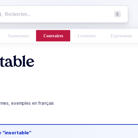
mmencez à chercher un mot dans le dictionnaire :
S
esults found.
Synonymes
Contraires
Locutions
Expressions
table
ymes, exemples en français
de
“insortable“