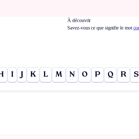
À découvrir
Savez-vous ce que signifie le mot
co
H
I
J
K
L
M
N
O
P
Q
R
S