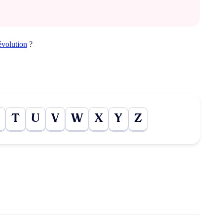
évolution
?
T
U
V
W
X
Y
Z