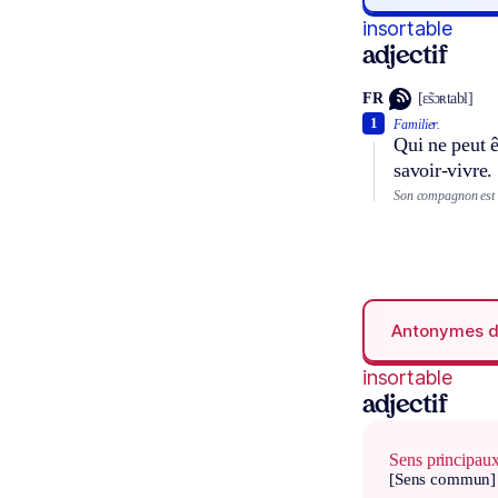
insortable
adjectif
FR
[ɛ̃sɔʀtabl]
1
Familier.
Qui ne peut ê
savoir-vivre.
Son compagnon est 
Antonymes 
insortable
adjectif
Sens principau
[Sens commun]