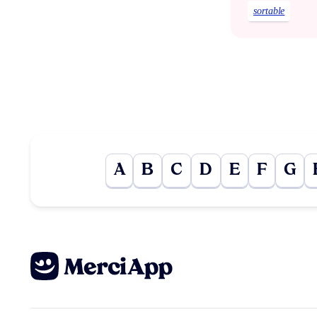
sortable
A
B
C
D
E
F
G