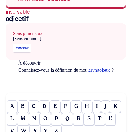
insolvable
adjectif
Sens principaux
[Sens commun]
solvable
À découvrir
Connaissez-vous la définition du mot
laryngologie
?
A
B
C
D
E
F
G
H
I
J
K
L
M
N
O
P
Q
R
S
T
U
V
W
X
Y
Z