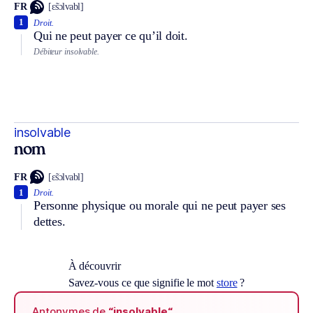
FR
[ɛ̃sɔlvabl]
1
Droit.
Qui ne peut payer ce qu’il doit.
Débiteur insolvable.
insolvable
nom
FR
[ɛ̃sɔlvabl]
1
Droit.
Personne physique ou morale qui ne peut payer ses
dettes.
À découvrir
Savez-vous ce que signifie le mot
store
?
Antonymes de
“insolvable“