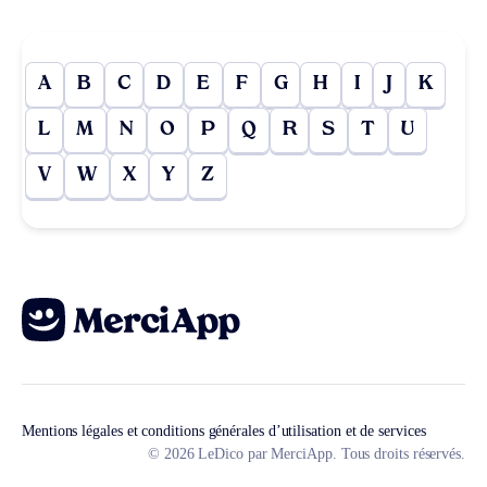
A
B
C
D
E
F
G
H
I
J
K
L
M
N
O
P
Q
R
S
T
U
V
W
X
Y
Z
Mentions légales et conditions générales d’utilisation et de services
© 2026 LeDico par MerciApp. Tous droits réservés.