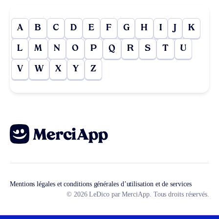
A
B
C
D
E
F
G
H
I
J
K
L
M
N
O
P
Q
R
S
T
U
V
W
X
Y
Z
Mentions légales et conditions générales d’utilisation et de services
© 2026 LeDico par MerciApp. Tous droits réservés.