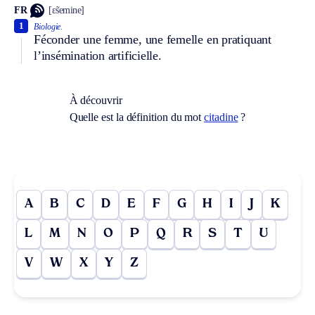
FR
[ɛ̃semine]
1
Biologie.
Féconder une femme, une femelle en pratiquant
l’insémination artificielle.
À découvrir
Quelle est la définition du mot
citadine
?
A
B
C
D
E
F
G
H
I
J
K
L
M
N
O
P
Q
R
S
T
U
V
W
X
Y
Z