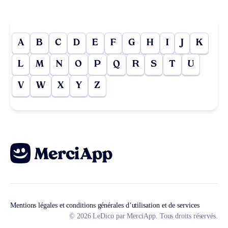
A
B
C
D
E
F
G
H
I
J
K
L
M
N
O
P
Q
R
S
T
U
V
W
X
Y
Z
Mentions légales et conditions générales d’utilisation et de services
© 2026 LeDico par MerciApp. Tous droits réservés.