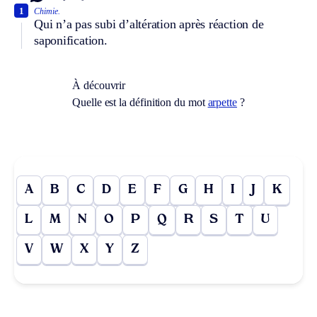
1
Chimie.
Qui n’a pas subi d’altération après réaction de
saponification.
À découvrir
Quelle est la définition du mot
arpette
?
A
B
C
D
E
F
G
H
I
J
K
L
M
N
O
P
Q
R
S
T
U
V
W
X
Y
Z