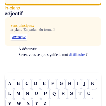
in-plano
adjectif
Sens principaux
in-plano
[En parlant du format]
atlantique
À découvrir
Savez-vous ce que signifie le mot
distillatoire
?
A
B
C
D
E
F
G
H
I
J
K
L
M
N
O
P
Q
R
S
T
U
V
W
X
Y
Z