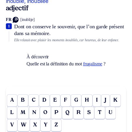
inoublié, inoubliée
adjectif
FR
[inublije]
Dont on conserve le souvenir, que l’on garde présent
1
dans sa mémoire.
Elle relatait avec plaisir les moments inoubliés, car heureux, de leur enfance.
À découvrir
Quelle est la définition du mot
frugalisme
?
A
B
C
D
E
F
G
H
I
J
K
L
M
N
O
P
Q
R
S
T
U
V
W
X
Y
Z