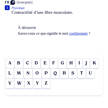
FR
[inɔtʀɔpism]
1
Physiologie.
Contractilité d’une fibre musculaire.
À découvrir
Savez-vous ce que signifie le mot
confinement
?
A
B
C
D
E
F
G
H
I
J
K
L
M
N
O
P
Q
R
S
T
U
V
W
X
Y
Z