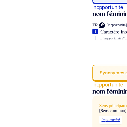
inopportunité
nom fémini
FR
[inɔpɔʀtynite]
Caractère in
1
L’inopportunité d’u
Synonymes 
inopportunité
nom fémini
Sens principau
[Sens commun]
importunité