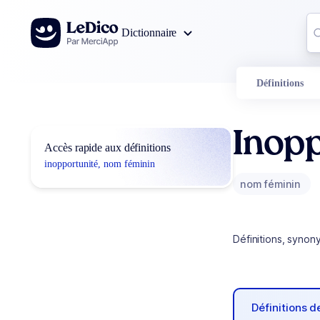
Aller au contenu
Co
Dictionnaire
0
r
Définitions
Inopp
Accès rapide aux définitions
inopportunité, nom féminin
nom féminin
Définitions, synon
Définitions 