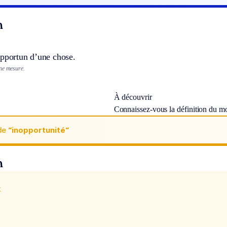
n
opportun d’une chose.
ne mesure.
À découvrir
Connaissez-vous la définition du m
de
“inopportunité“
n
x