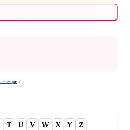
haélesque
?
T
U
V
W
X
Y
Z