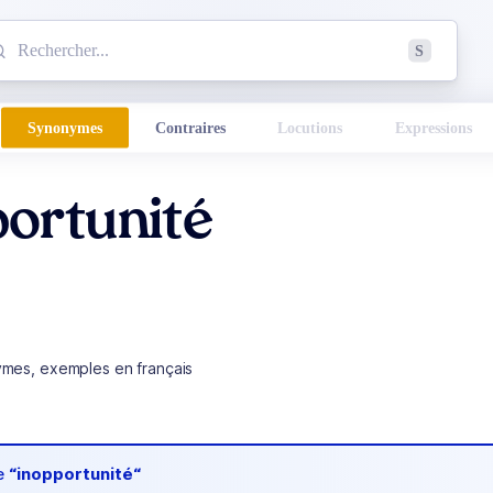
mmencez à chercher un mot dans le dictionnaire :
S
esults found.
Synonymes
Contraires
Locutions
Expressions
ortunité
ymes, exemples en français
de
“inopportunité“