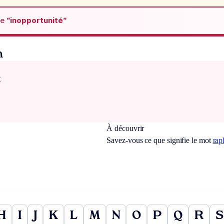
de
“inopportunité“
n
x
À découvrir
Savez-vous ce que signifie le mot
rap
H
I
J
K
L
M
N
O
P
Q
R
S