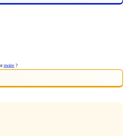
ot
moire
?