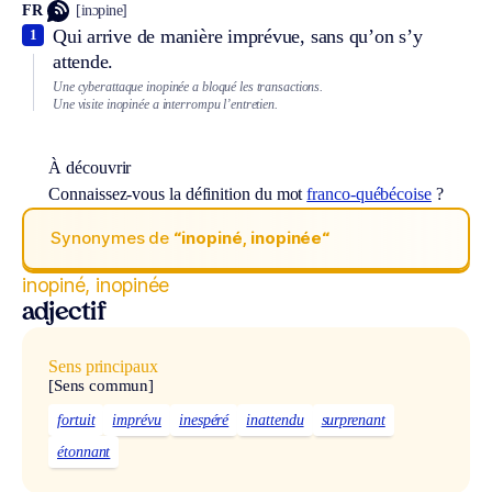
FR
[inɔpine]
Qui arrive de manière imprévue, sans qu’on s’y
1
attende.
Une cyberattaque inopinée a bloqué les transactions.
Une visite inopinée a interrompu l’entretien.
À découvrir
Connaissez-vous la définition du mot
franco-québécoise
?
Synonymes de
“inopiné, inopinée“
inopiné, inopinée
adjectif
Sens principaux
[Sens commun]
fortuit
imprévu
inespéré
inattendu
surprenant
étonnant