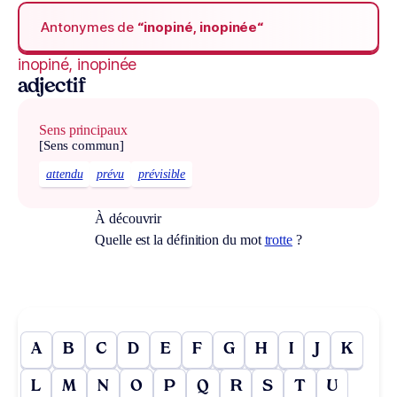
Antonymes de
“inopiné, inopinée“
inopiné, inopinée
adjectif
Sens principaux
[Sens commun]
attendu
prévu
prévisible
À découvrir
Quelle est la définition du mot
trotte
?
A
B
C
D
E
F
G
H
I
J
K
L
M
N
O
P
Q
R
S
T
U