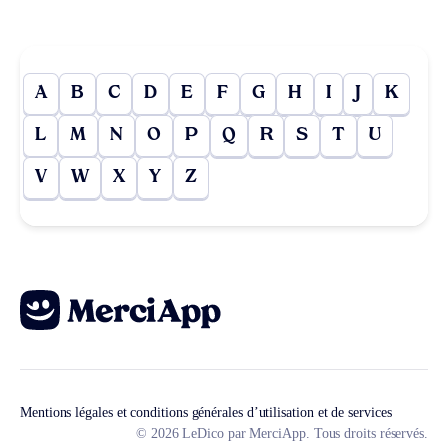
A
B
C
D
E
F
G
H
I
J
K
L
M
N
O
P
Q
R
S
T
U
V
W
X
Y
Z
Mentions légales et conditions générales d’utilisation et de services
© 2026 LeDico par MerciApp. Tous droits réservés.