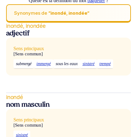
Quelle est la définition du mot
baguetter
?
Synonymes de
“inondé, inondée“
inondé, inondée
adjectif
Sens principaux
[Sens commun]
submergé
immergé
sous les eaux
sinistré
trempé
inondé
nom masculin
Sens principaux
[Sens commun]
sinistré