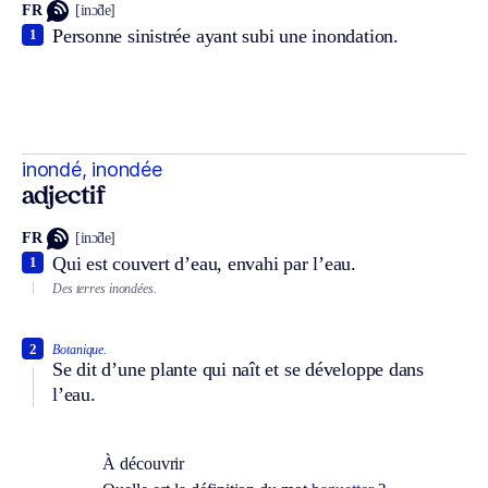
FR
[inɔ̃de]
Personne sinistrée ayant subi une inondation.
1
inondé, inondée
adjectif
FR
[inɔ̃de]
Qui est couvert d’eau, envahi par l’eau.
1
Des terres inondées.
2
Botanique.
Se dit d’une plante qui naît et se développe dans
l’eau.
À découvrir