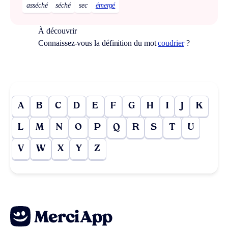
asséché
séché
sec
émergé
À découvrir
Connaissez-vous la définition du mot
coudrier
?
A
B
C
D
E
F
G
H
I
J
K
L
M
N
O
P
Q
R
S
T
U
V
W
X
Y
Z