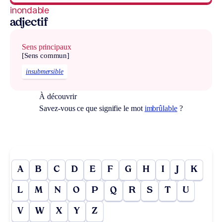
inondable
adjectif
Sens principaux
[Sens commun]
insubmersible
À découvrir
Savez-vous ce que signifie le mot
imbrûlable
?
A
B
C
D
E
F
G
H
I
J
K
L
M
N
O
P
Q
R
S
T
U
V
W
X
Y
Z