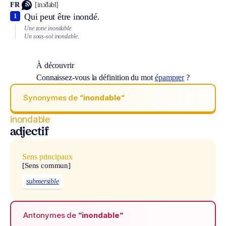
FR
[inɔ̃dabl]
Qui peut être inondé.
1
Une zone inondable.
Un sous-sol inondable.
À découvrir
Connaissez-vous la définition du mot
épamprer
?
Synonymes de
“inondable“
inondable
adjectif
Sens principaux
[Sens commun]
submersible
Antonymes de
“inondable“