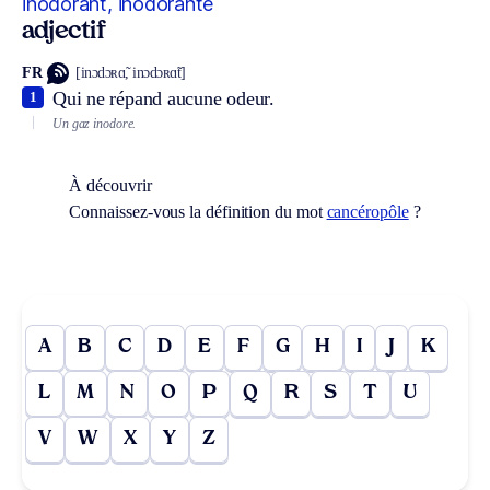
inodorant, inodorante
adjectif
FR
[inɔdɔʀɑ̃, inɔdɔʀɑ̃t]
Qui ne répand aucune odeur.
1
Un gaz inodore.
À découvrir
Connaissez-vous la définition du mot
cancéropôle
?
A
B
C
D
E
F
G
H
I
J
K
L
M
N
O
P
Q
R
S
T
U
V
W
X
Y
Z