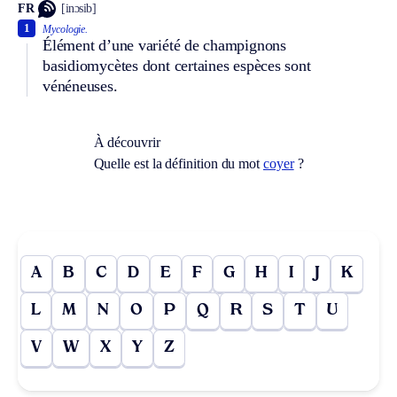
FR
[inɔsib]
1
Mycologie.
Élément d’une variété de champignons
basidiomycètes dont certaines espèces sont
vénéneuses.
À découvrir
Quelle est la définition du mot
coyer
?
A
B
C
D
E
F
G
H
I
J
K
L
M
N
O
P
Q
R
S
T
U
V
W
X
Y
Z