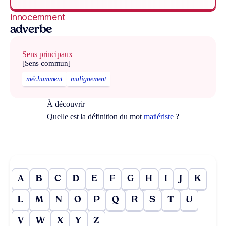
innocemment
adverbe
Sens principaux
[Sens commun]
méchamment
malignement
À découvrir
Quelle est la définition du mot
matiériste
?
A
B
C
D
E
F
G
H
I
J
K
L
M
N
O
P
Q
R
S
T
U
V
W
X
Y
Z